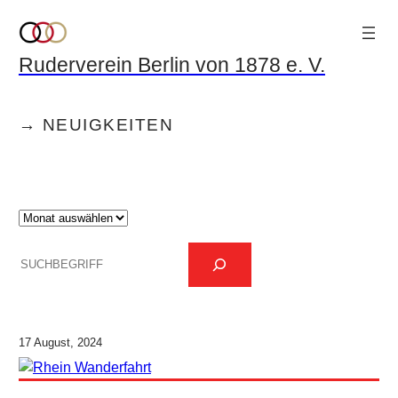
Zum
Inhalt
Ruderverein Berlin von 1878 e. V.
springen
→ NEUIGKEITEN
A
r
S
c
u
h
c
i
h
v
17 August, 2024
e
n