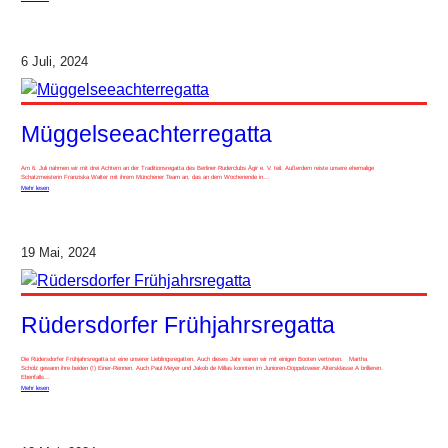
6 Juli, 2024
Müggelseeachterregatta
Am 6. Juli nahmen wir mit drei Achtern an der Traditionsregatta des Berliner Ruderclubs Ägir e. V. teil. Außerdem reiste unsere ehemalige
Schatzmeisterin Franziska Walter mit ihrem Münchener Team an, das an dem Wochenende in…
Mehr lesen
19 Mai, 2024
Rüdersdorfer Frühjahrsregatta
Die Rüdersdorfer Frühjahrsregatta ist eine unserer Lieblingsregatten. Auch dieses Jahr waren wir mit einigen Booten vertreten. Martha
Scholz gewann ihre beiden (!) Einer-Rennen. Auch Paul Meyer und Jakob de Millas konnten im Junioren-Doppelzweier Altersklasse A brillieren.
Ebenfalls…
Mehr lesen