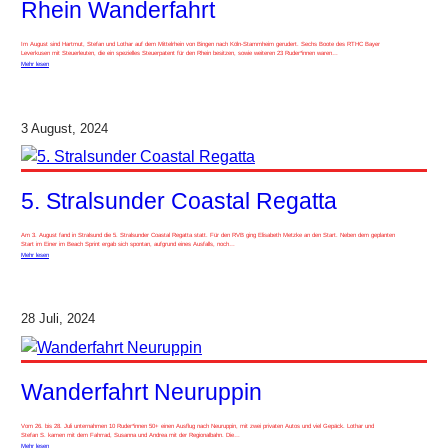
Rhein Wanderfahrt
Im August sind Hartmut, Stefan und Lothar auf dem Mittelrhein von Bingen nach Köln-Stammheim gerudert. Sechs Boote des RTHC Bayer
Leverkusen mit Steuerleuten, die ein spezielles Steuerpatent für den Rhein besitzen, sowie weiteren 23 Ruder*innen waren…
Mehr lesen
3 August, 2024
5. Stralsunder Coastal Regatta
Am 3. August fand in Stralsund die 5. Stralsunder Coastal Regatta statt. Für den RVB ging Elisabeth Metzke an den Start. Neben dem geplanten
Start im Einer im Beach Sprint ergab sich spontan, aufgrund eines Ausfalls, noch…
Mehr lesen
28 Juli, 2024
Wanderfahrt Neuruppin
Vom 26. bis 28. Juli unternahmen 10 Ruder*innen 50+ einen Ausflug nach Neuruppin, mit zwei privaten Autos und viel Gepäck. Lothar und
Stefan S. kamen mit dem Fahrrad, Susanna und Andrea mit der Regionalbahn. Die…
Mehr lesen