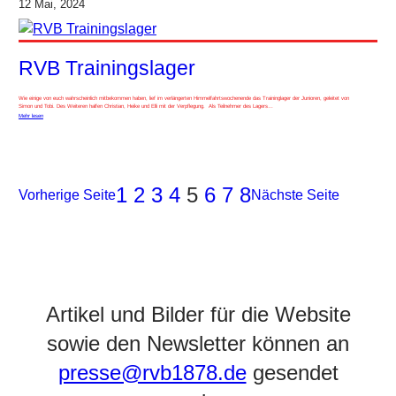
12 Mai, 2024
RVB Trainingslager
Wie einige von euch wahrscheinlich mitbekommen haben, lief im verlängerten Himmelfahrtswochenende das Traininglager der Junioren, geleitet von
Simon und Tobi. Des Weiteren halfen Christian, Heike und Elli mit der Verpflegung. Als Teilnehmer des Lagers…
Mehr lesen
1
2
3
4
5
6
7
8
Vorherige Seite
Nächste Seite
Artikel und Bilder für die Website
sowie den Newsletter können an
presse@rvb1878.de
gesendet